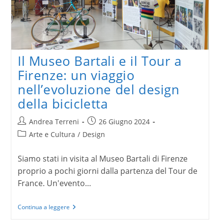
Il Museo Bartali e il Tour a
Firenze: un viaggio
nell’evoluzione del design
della bicicletta
Autore
Articolo
Andrea Terreni
26 Giugno 2024
dell'articolo:
pubblicato:
Categoria
Arte e Cultura
/
Design
dell'articolo:
Siamo stati in visita al Museo Bartali di Firenze
proprio a pochi giorni dalla partenza del Tour de
France. Un'evento…
Il
Continua a leggere
Museo