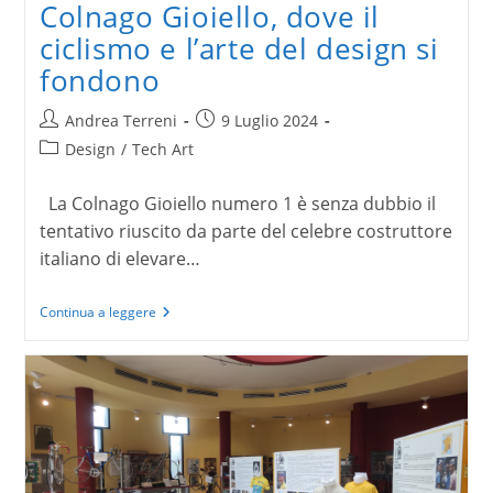
Colnago Gioiello, dove il
ciclismo e l’arte del design si
fondono
Autore
Articolo
Andrea Terreni
9 Luglio 2024
dell'articolo:
pubblicato:
Categoria
Design
/
Tech Art
dell'articolo:
La Colnago Gioiello numero 1 è senza dubbio il
tentativo riuscito da parte del celebre costruttore
italiano di elevare…
Colnago
Continua a leggere
Gioiello,
dove
il
ciclismo
e
l’arte
del
design
si
fondono