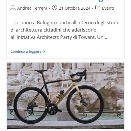
Autore
Articolo
Categoria
Andrea Terreni
21 Ottobre 2024
Eventi
dell'articolo:
pubblicato:
dell'articolo:
Tornano a Bologna i party all'interno degli studi
di architettura cittadini che aderiscono
all'iniziativa Architects Party di Towant. Un…
Gli
Continua a leggere
Architects
Party
di
Towant
tornano
in
scena
a
Bologna