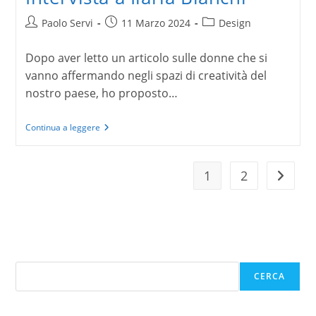
Autore
Articolo
Categoria
Paolo Servi
11 Marzo 2024
Design
dell'articolo:
pubblicato:
dell'articolo:
Dopo aver letto un articolo sulle donne che si
vanno affermando negli spazi di creatività del
nostro paese, ho proposto…
Intervista
Continua a leggere
a
Ilaria
Bianchi
1
2
Vai alla
Cerca
CERCA