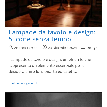
Lampade da tavolo e design:
5 icone senza tempo
Autore
Articolo
Categoria
Andrea Terreni
23 Dicembre 2024
Design
dell'articolo:
pubblicato:
dell'articolo:
Lampade da tavolo e design, un binomio che
rappresenta un elemento essenziale per chi
desidera unire funzionalità ed estetica…
Lampade
Continua a leggere
da
tavolo
e
design:
5
icone