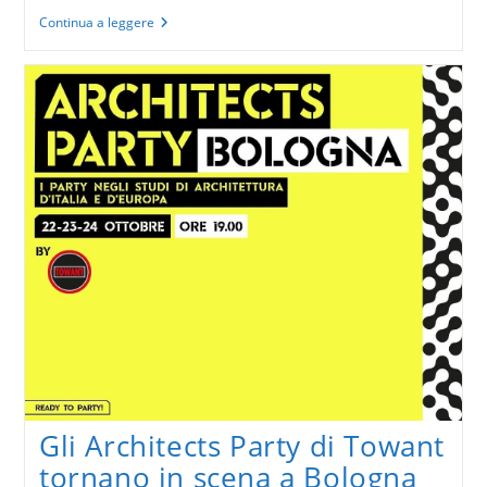
Ferrari
Continua a leggere
“Dino”
246
GTS,
icona
del
design
automobilistico
Gli Architects Party di Towant
tornano in scena a Bologna