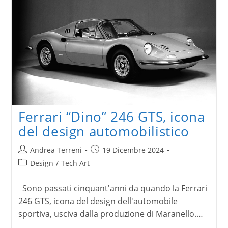
senza
tempo
Ferrari “Dino” 246 GTS, icona
del design automobilistico
Autore
Articolo
Andrea Terreni
19 Dicembre 2024
dell'articolo:
pubblicato:
Categoria
Design
/
Tech Art
dell'articolo:
Sono passati cinquant'anni da quando la Ferrari
246 GTS, icona del design dell'automobile
sportiva, usciva dalla produzione di Maranello.…