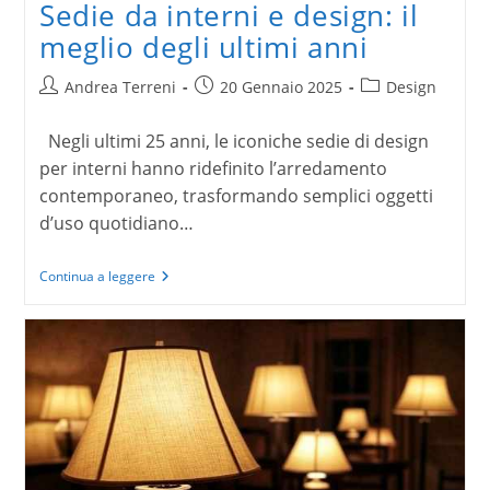
Sedie da interni e design: il
meglio degli ultimi anni
Autore
Articolo
Categoria
Andrea Terreni
20 Gennaio 2025
Design
dell'articolo:
pubblicato:
dell'articolo:
Negli ultimi 25 anni, le iconiche sedie di design
per interni hanno ridefinito l’arredamento
contemporaneo, trasformando semplici oggetti
d’uso quotidiano…
Sedie
Continua a leggere
da
interni
e
design:
il
meglio
degli
ultimi
anni