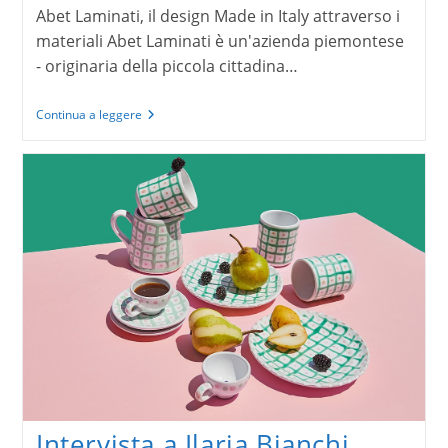
Abet Laminati, il design Made in Italy attraverso i
materiali Abet Laminati è un'azienda piemontese
- originaria della piccola cittadina…
Abet
Continua a leggere
Laminati,
il
design
Made
in
Italy
attraverso
i
materiali
Intervista a Ilaria Bianchi