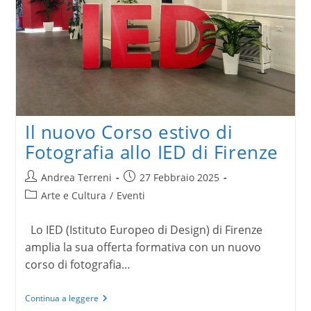
Il nuovo Corso estivo di
Fotografia allo IED di Firenze
Autore
Articolo
Andrea Terreni
27 Febbraio 2025
dell'articolo:
pubblicato:
Categoria
Arte e Cultura
/
Eventi
dell'articolo:
Lo IED (Istituto Europeo di Design) di Firenze
amplia la sua offerta formativa con un nuovo
corso di fotografia…
Il
Continua a leggere
nuovo