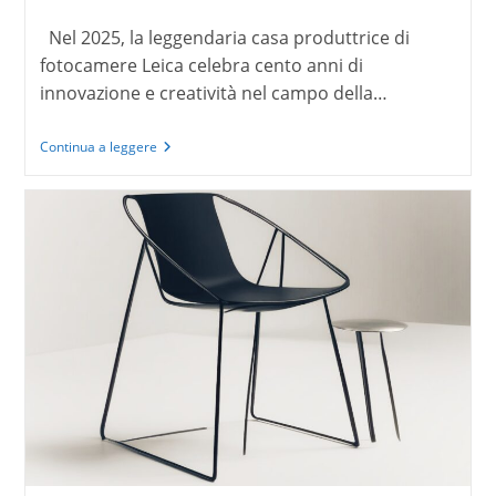
dell'articolo:
Nel 2025, la leggendaria casa produttrice di
fotocamere Leica celebra cento anni di
innovazione e creatività nel campo della…
Cento
Continua a leggere
anni
di
Leica,
dentro
la
storia
della
fotografia
moderna