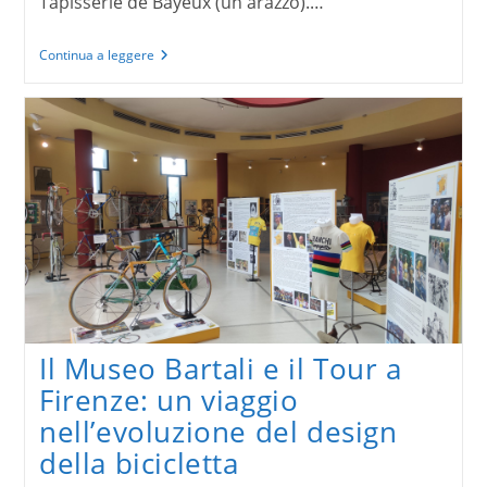
Tapisserie de Bayeux (un arazzo).…
Tapisserie
Continua a leggere
de
Bayeux
Il Museo Bartali e il Tour a
Firenze: un viaggio
nell’evoluzione del design
della bicicletta