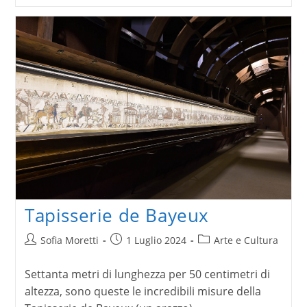
Gioiello,
dove
il
ciclismo
e
l’arte
del
design
si
fondono
Tapisserie de Bayeux
Autore
Articolo
Categoria
Sofia Moretti
1 Luglio 2024
Arte e Cultura
dell'articolo:
pubblicato:
dell'articolo:
Settanta metri di lunghezza per 50 centimetri di
altezza, sono queste le incredibili misure della