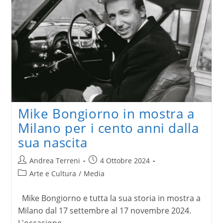
a
Palazzo
Pallavicini
a
Bologna
Mike Bongiorno in mostra a
Milano per i cento anni dalla
sua nascita
Autore
Articolo
Andrea Terreni
4 Ottobre 2024
dell'articolo:
pubblicato:
Categoria
Arte e Cultura
/
Media
dell'articolo:
Mike Bongiorno e tutta la sua storia in mostra a
Milano dal 17 settembre al 17 novembre 2024.