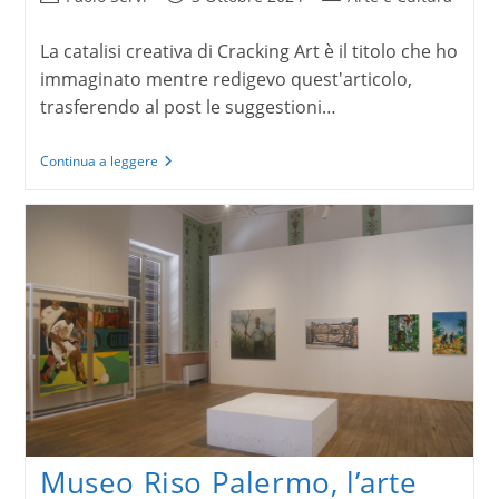
dell'articolo:
pubblicato:
dell'articolo:
La catalisi creativa di Cracking Art è il titolo che ho
immaginato mentre redigevo quest'articolo,
trasferendo al post le suggestioni…
La
Continua a leggere
catalisi
creativa
di
Cracking
Art
Museo Riso Palermo, l’arte