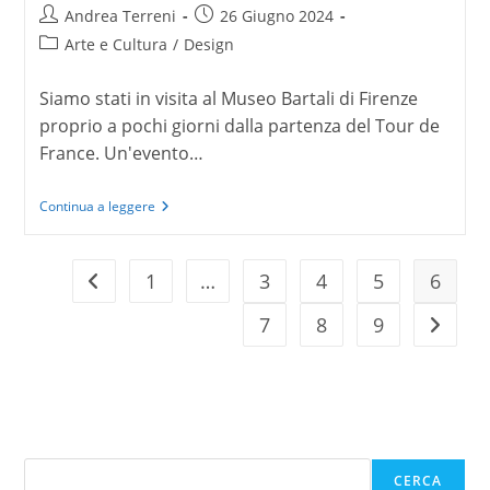
Autore
Articolo
Andrea Terreni
26 Giugno 2024
dell'articolo:
pubblicato:
Categoria
Arte e Cultura
/
Design
dell'articolo:
Siamo stati in visita al Museo Bartali di Firenze
proprio a pochi giorni dalla partenza del Tour de
France. Un'evento…
Il
Continua a leggere
Museo
Bartali
e
il
1
…
3
4
5
6
Vai alla pagina precedente
Tour
a
7
8
9
Vai alla
Firenze:
un
viaggio
nell’evoluzione
del
design
della
bicicletta
Cerca
CERCA