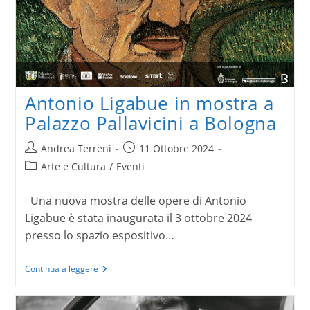
Antonio Ligabue in mostra a
Palazzo Pallavicini a Bologna
Autore
Articolo
Andrea Terreni
11 Ottobre 2024
dell'articolo:
pubblicato:
Categoria
Arte e Cultura
/
Eventi
dell'articolo:
Una nuova mostra delle opere di Antonio
Ligabue è stata inaugurata il 3 ottobre 2024
presso lo spazio espositivo…
Antonio
Continua a leggere
Ligabue
in
mostra