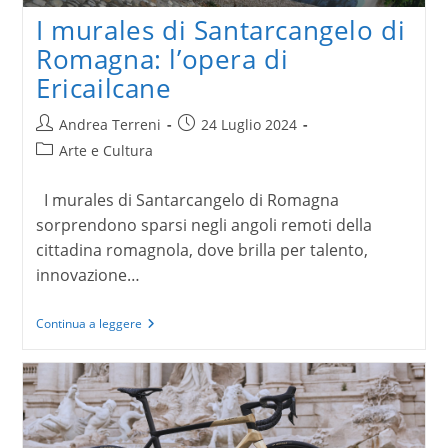
I murales di Santarcangelo di
Romagna: l’opera di
Ericailcane
Autore
Articolo
Andrea Terreni
24 Luglio 2024
dell'articolo:
pubblicato:
Categoria
Arte e Cultura
dell'articolo:
I murales di Santarcangelo di Romagna
sorprendono sparsi negli angoli remoti della
cittadina romagnola, dove brilla per talento,
innovazione…
I
Continua a leggere
murales
di
Santarcangelo
di
Romagna:
l’opera
di