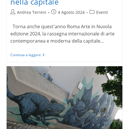
nella capitale
Autore
Articolo
Categoria
Andrea Terreni
4 Agosto 2024
Eventi
dell'articolo:
pubblicato:
dell'articolo:
Torna anche quest'anno Roma Arte in Nuvola
edizione 2024, la rassegna internazionale di arte
contemporanea e moderna della capitale…
Roma
Continua a leggere
Arte
in
Nuvola
2024:
l’arte
moderna
e
contemporanea
in
mostra
nella
capitale