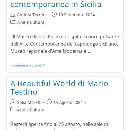
contemporanea in Sicilia
Autore
Articolo
Andrea Terreni
10 Settembre 2024
dell'articolo:
pubblicato:
Categoria
Arte e Cultura
dell'articolo:
Il Museo Riso di Palermo ospita il cuore pulsante
dell'Arte Contemporanea del capoluogo siciliano.
Museo regionale d'Arte Moderna e…
Museo
Continua a leggere
Riso
Palermo,
l’arte
A Beautiful World di Mario
contemporanea
in
Testino
Sicilia
Autore
Articolo
Sofia Moretti
14 Agosto 2024
dell'articolo:
pubblicato:
Categoria
Arte e Cultura
dell'articolo:
Resterà aperta fino al 25 agosto, nelle sale di