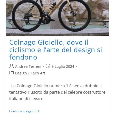
Ericailcane
Colnago Gioiello, dove il
ciclismo e l’arte del design si
fondono
Autore
Articolo
Andrea Terreni
9 Luglio 2024
dell'articolo:
pubblicato:
Categoria
Design
/
Tech Art
dell'articolo:
La Colnago Gioiello numero 1 è senza dubbio il
tentativo riuscito da parte del celebre costruttore
italiano di elevare…
Colnago
Continua a leggere