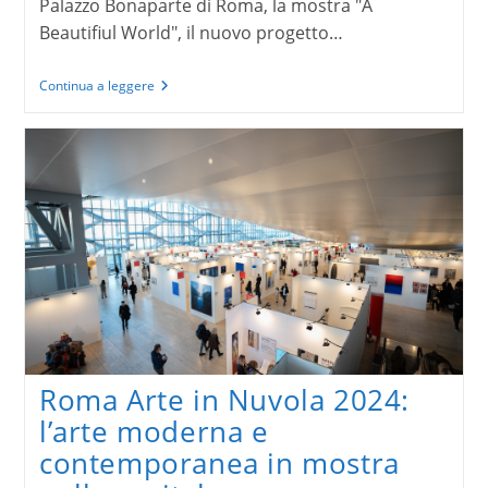
Palazzo Bonaparte di Roma, la mostra "A
Beautifiul World", il nuovo progetto…
A
Continua a leggere
Beautiful
World
di
Mario
Testino
Roma Arte in Nuvola 2024:
l’arte moderna e
contemporanea in mostra