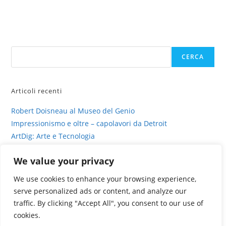
Cerca
CERCA
Articoli recenti
Robert Doisneau al Museo del Genio
Impressionismo e oltre – capolavori da Detroit
ArtDig: Arte e Tecnologia
Profili di gesso – intervista su sinestesia e delitto
We value your privacy
La fotografia viva di Valentina Murabito
We use cookies to enhance your browsing experience,
serve personalized ads or content, and analyze our
traffic. By clicking "Accept All", you consent to our use of
cookies.