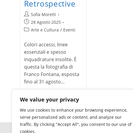
Retrospective
Autore
Sofia Moretti
dell'articolo:
Articolo
28 Agosto 2025
pubblicato:
Categoria
Arte e Cultura
/
Eventi
dell'articolo:
Colori accessi, linee
essenziali e spesso
inquadrature insolite. È
questa la fotografia di
Franco Fontana, esposta
fino al 31 agosto…
Franco
Continua a leggere
We value your privacy
Fontana
Retrospective
We use cookies to enhance your browsing experience,
serve personalized ads or content, and analyze our
traffic. By clicking "Accept All", you consent to our use of
cookies.