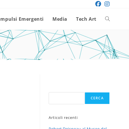
Impulsi Emergenti
Media
Tech Art
Attiva/disatt
la
ricerca
sul
Cerca
CERCA
sito
Articoli recenti
web
Robert Doisneau al Museo del