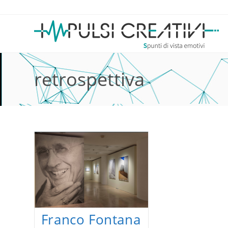
Salta
al
contenuto
retrospettiva
Franco Fontana