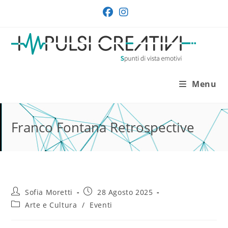
Salta
al
contenuto
Menu
Franco Fontana Retrospective
Autore
Articolo
Sofia Moretti
28 Agosto 2025
dell'articolo:
pubblicato:
Categoria
Arte e Cultura
/
Eventi
dell'articolo: