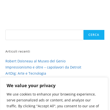
Cerca
CERCA
Articoli recenti
Robert Doisneau al Museo del Genio
Impressionismo e oltre – capolavori da Detroit
ArtDig: Arte e Tecnologia
Profili di gesso – intervista su sinestesia e delitto
We value your privacy
La fotografia viva di Valentina Murabito
We use cookies to enhance your browsing experience,
serve personalized ads or content, and analyze our
traffic. By clicking "Accept All", you consent to our use of