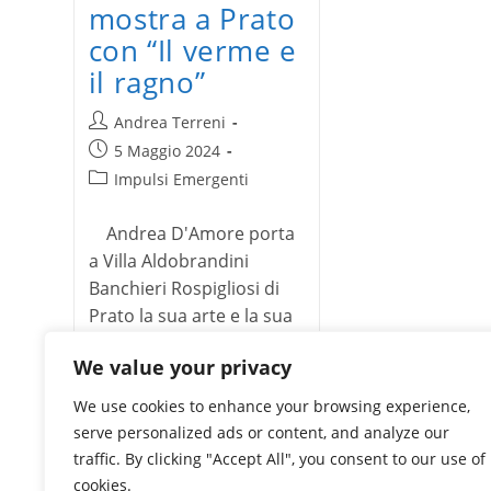
mostra a Prato
con “Il verme e
il ragno”
Autore
Andrea Terreni
dell'articolo:
Articolo
5 Maggio 2024
pubblicato:
Categoria
Impulsi Emergenti
dell'articolo:
Andrea D'Amore porta
a Villa Aldobrandini
Banchieri Rospigliosi di
Prato la sua arte e la sua
personale esperienza…
We value your privacy
Andrea
Continua a leggere
We use cookies to enhance your browsing experience,
D’Amore
in
serve personalized ads or content, and analyze our
mostra
traffic. By clicking "Accept All", you consent to our use of
a
Prato
cookies.