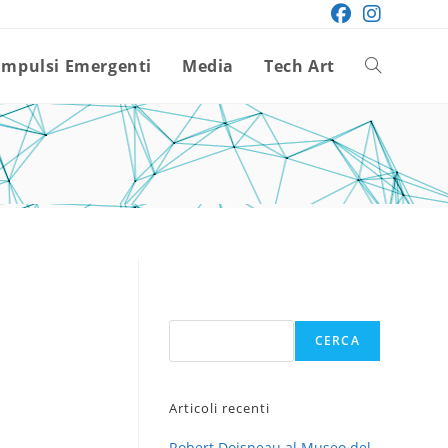
Impulsi Emergenti
Media
Tech Art
Attiva/disatt
la
ricerca
sul
Cerca
CERCA
sito
Articoli recenti
web
Robert Doisneau al Museo del