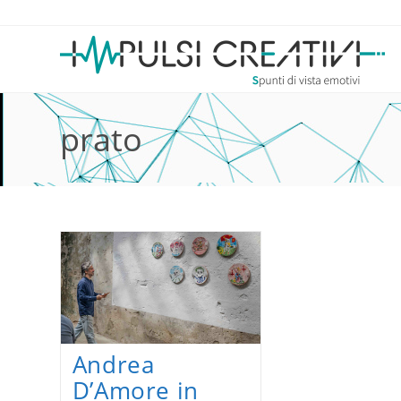
Salta
al
contenuto
prato
Andrea
D’Amore in