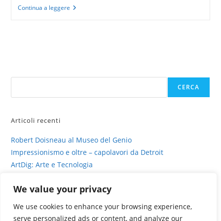
Irene
Continua a leggere
Trancossi
tra
luce
mito
e
natura
Cerca
CERCA
Articoli recenti
Robert Doisneau al Museo del Genio
Impressionismo e oltre – capolavori da Detroit
ArtDig: Arte e Tecnologia
Profili di gesso – intervista su sinestesia e delitto
We value your privacy
La fotografia viva di Valentina Murabito
We use cookies to enhance your browsing experience,
serve personalized ads or content, and analyze our