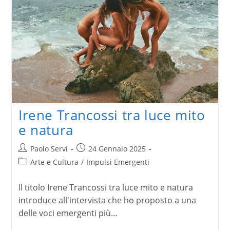
Irene Trancossi tra luce mito
e natura
Autore
Articolo
Paolo Servi
24 Gennaio 2025
dell'articolo:
pubblicato:
Categoria
Arte e Cultura
/
Impulsi Emergenti
dell'articolo:
Il titolo Irene Trancossi tra luce mito e natura
introduce all'intervista che ho proposto a una
delle voci emergenti più…