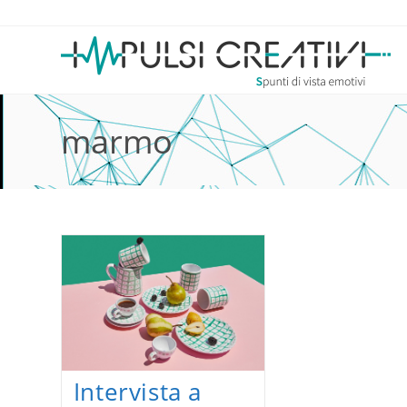
Salta
al
contenuto
marmo
Intervista a