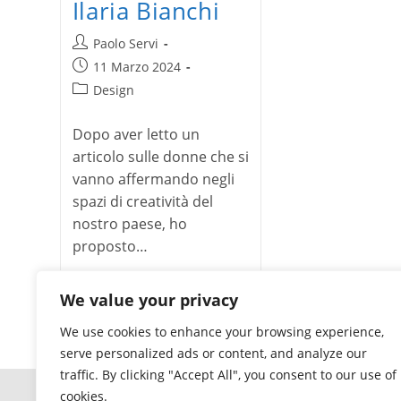
Ilaria Bianchi
Autore
Paolo Servi
dell'articolo:
Articolo
11 Marzo 2024
pubblicato:
Categoria
Design
dell'articolo:
Dopo aver letto un
articolo sulle donne che si
vanno affermando negli
spazi di creatività del
nostro paese, ho
proposto…
Intervista
Continua a leggere
We value your privacy
a
Ilaria
We use cookies to enhance your browsing experience,
Bianchi
serve personalized ads or content, and analyze our
traffic. By clicking "Accept All", you consent to our use of
cookies.