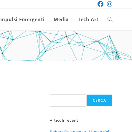
Impulsi Emergenti
Media
Tech Art
Attiva/disatt
la
ricerca
sul
Cerca
CERCA
sito
Articoli recenti
web
Robert Doisneau al Museo del