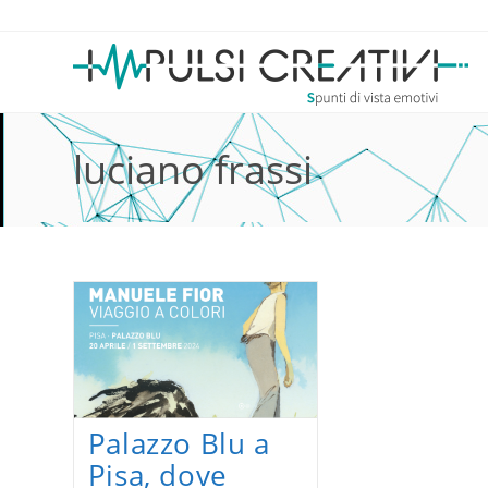
Salta
al
contenuto
luciano frassi
Palazzo Blu a
Pisa, dove