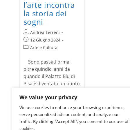
l’arte incontra
la storia dei
sogni
Autore
Andrea Terreni
dell'articolo:
Articolo
12 Giugno 2024
pubblicato:
Categoria
Arte e Cultura
dell'articolo:
Sono passati ormai
oltre quindici anni da
quando il Palazzo Blu di
Pisa è diventato un punto
di…
We value your privacy
Palazzo
Continua a leggere
We use cookies to enhance your browsing experience,
Blu
a
serve personalized ads or content, and analyze our
Pisa,
traffic. By clicking "Accept All", you consent to our use of
dove
l’arte
cookies.