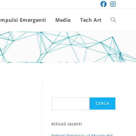
Impulsi Emergenti
Media
Tech Art
Attiva/disatt
la
ricerca
sul
Cerca
CERCA
sito
Articoli recenti
web
Robert Doisneau al Museo del