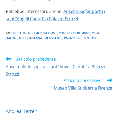
Potrebbe interessare anche:
Anselm Kiefer porta i
suoi “Angeli Caduti” a Palazzo Strozzi
TAG
:
KEITH HARING
,
LUCIANO FRASSI
,
MANUELE FIOR
,
MUSEI
,
MUSEI
ITALIANI
,
MUSEI TOSCANA
,
PALAZZO BLU
,
PALAZZO STROZZI
,
PISA
Leggi
Articolo precedente
altri
Anselm Kiefer porta i suoi “Angeli Caduti” a Palazzo
articoli
Strozzi
Articolo successivo
Il Museo Villa Stibbert a Firenze
Andrea Terreni