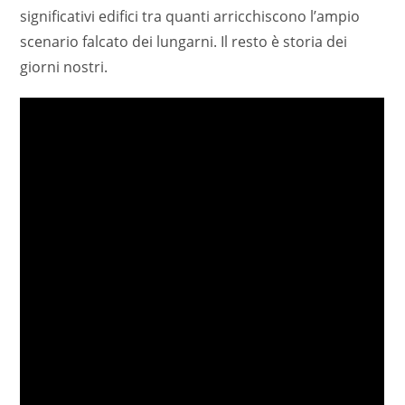
significativi edifici tra quanti arricchiscono l’ampio
scenario falcato dei lungarni. Il resto è storia dei
giorni nostri.