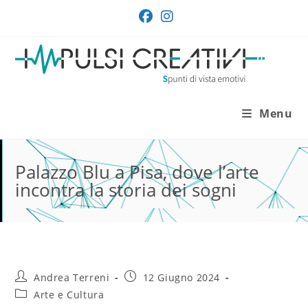
Salta
al
contenuto
Menu
Palazzo Blu a Pisa, dove l’arte
incontra la storia dei sogni
Autore
Articolo
Andrea Terreni
12 Giugno 2024
dell'articolo:
pubblicato:
Categoria
Arte e Cultura
dell'articolo: