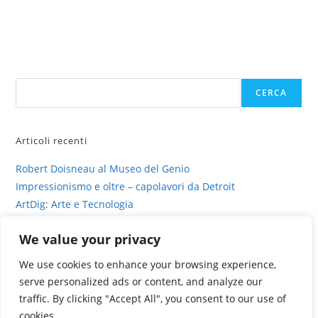
in
mostra
a
Prato
con
“Il
verme
e
Cerca
il
CERCA
ragno”
Articoli recenti
Robert Doisneau al Museo del Genio
Impressionismo e oltre – capolavori da Detroit
ArtDig: Arte e Tecnologia
Profili di gesso – intervista su sinestesia e delitto
We value your privacy
La fotografia viva di Valentina Murabito
We use cookies to enhance your browsing experience,
serve personalized ads or content, and analyze our
traffic. By clicking "Accept All", you consent to our use of
cookies.