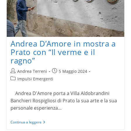
Andrea D’Amore in mostra a
Prato con “Il verme e il
ragno”
Autore
Articolo
Andrea Terreni
5 Maggio 2024
dell'articolo:
pubblicato:
Categoria
Impulsi Emergenti
dell'articolo:
Andrea D'Amore porta a Villa Aldobrandini
Banchieri Rospigliosi di Prato la sua arte e la sua
personale esperienza…
Andrea
Continua a leggere
D’Amore