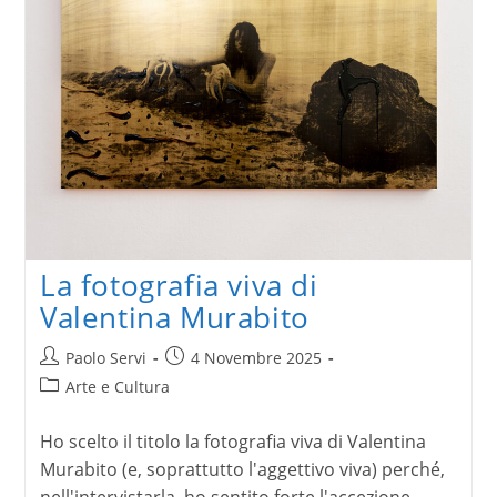
La fotografia viva di
Valentina Murabito
Autore
Articolo
Paolo Servi
4 Novembre 2025
dell'articolo:
pubblicato:
Categoria
Arte e Cultura
dell'articolo:
Ho scelto il titolo la fotografia viva di Valentina
Murabito (e, soprattutto l'aggettivo viva) perché,
nell'intervistarla, ho sentito forte l'accezione…