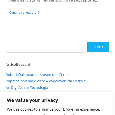
La
Continua a leggere
fotografia
viva
di
Valentina
Murabito
Cerca
CERCA
Articoli recenti
Robert Doisneau al Museo del Genio
Impressionismo e oltre – capolavori da Detroit
ArtDig: Arte e Tecnologia
Profili di gesso – intervista su sinestesia e delitto
We value your privacy
La fotografia viva di Valentina Murabito
We use cookies to enhance your browsing experience,