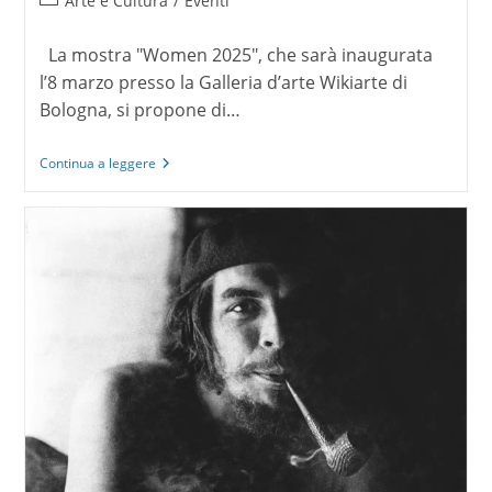
Arte e Cultura
/
Eventi
dell'articolo:
La mostra "Women 2025", che sarà inaugurata
l’8 marzo presso la Galleria d’arte Wikiarte di
Bologna, si propone di…
Women
Continua a leggere
2025
alla
Galleria
Wikiarte.
A
Bologna
l’8
Marzo
è
donna