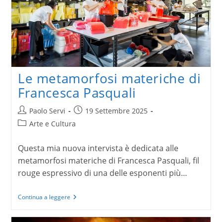
Le metamorfosi materiche di
Francesca Pasquali
Autore
Articolo
Paolo Servi
19 Settembre 2025
dell'articolo:
pubblicato:
Categoria
Arte e Cultura
dell'articolo:
Questa mia nuova intervista è dedicata alle
metamorfosi materiche di Francesca Pasquali, fil
rouge espressivo di una delle esponenti più…
Le
Continua a leggere
metamorfosi
materiche
di