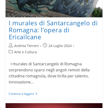
I murales di Santarcangelo di
Romagna: l’opera di
Ericailcane
Autore
Articolo
Andrea Terreni
24 Luglio 2024
dell'articolo:
pubblicato:
Categoria
Arte e Cultura
dell'articolo:
I murales di Santarcangelo di Romagna
sorprendono sparsi negli angoli remoti della
cittadina romagnola, dove brilla per talento,
innovazione…
I
Continua a leggere
murales
di
Santarcangelo