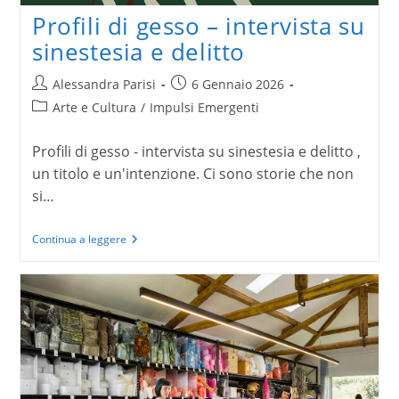
Profili di gesso – intervista su
sinestesia e delitto
Autore
Articolo
Alessandra Parisi
6 Gennaio 2026
dell'articolo:
pubblicato:
Categoria
Arte e Cultura
/
Impulsi Emergenti
dell'articolo:
Profili di gesso - intervista su sinestesia e delitto ,
un titolo e un'intenzione. Ci sono storie che non
si…
Profili
Continua a leggere
di
gesso
–
intervista
su
sinestesia
e
delitto