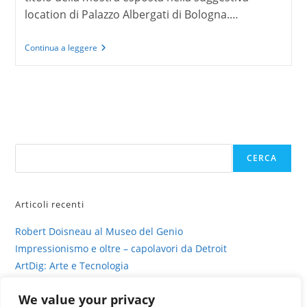
location di Palazzo Albergati di Bologna.…
Animali
Continua a leggere
Fantastici
Il
Giardino
delle
Meraviglie
Cerca
CERCA
Articoli recenti
Robert Doisneau al Museo del Genio
Impressionismo e oltre – capolavori da Detroit
ArtDig: Arte e Tecnologia
Profili di gesso – intervista su sinestesia e delitto
We value your privacy
La fotografia viva di Valentina Murabito