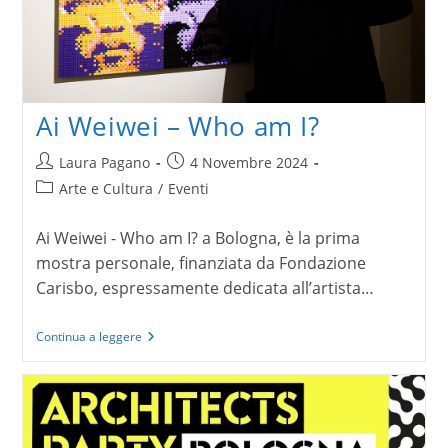
Ai Weiwei – Who am I?
Autore
Articolo
Laura Pagano
4 Novembre 2024
dell'articolo:
pubblicato:
Categoria
Arte e Cultura
/
Eventi
dell'articolo:
Ai Weiwei - Who am I? a Bologna, è la prima
mostra personale, finanziata da Fondazione
Carisbo, espressamente dedicata all’artista…
Ai
Continua a leggere
Weiwei
–
Who
am
I?