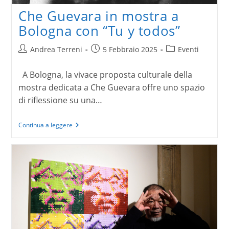
Che Guevara in mostra a
Bologna con “Tu y todos”
Autore
Articolo
Categoria
Andrea Terreni
5 Febbraio 2025
Eventi
dell'articolo:
pubblicato:
dell'articolo:
A Bologna, la vivace proposta culturale della
mostra dedicata a Che Guevara offre uno spazio
di riflessione su una…
Che
Continua a leggere
Guevara
in
mostra
a
Bologna
con
“Tu
y
todos”