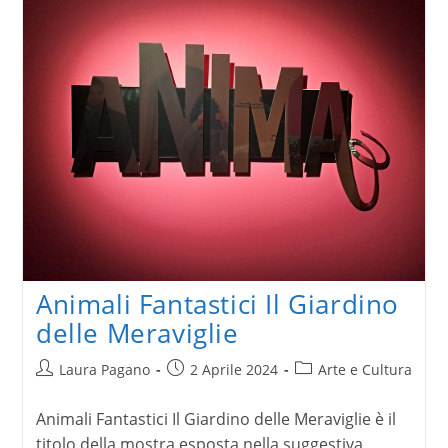
di
Romagna:
l’opera
di
Ericailcane
Animali Fantastici Il Giardino
delle Meraviglie
Autore
Articolo
Categoria
Laura Pagano
2 Aprile 2024
Arte e Cultura
dell'articolo:
pubblicato:
dell'articolo:
Animali Fantastici Il Giardino delle Meraviglie è il
titolo della mostra esposta nella suggestiva