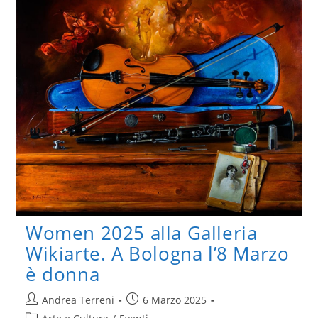
Francesca
Pasquali
Women 2025 alla Galleria
Wikiarte. A Bologna l’8 Marzo
è donna
Autore
Articolo
Andrea Terreni
6 Marzo 2025
dell'articolo:
pubblicato:
Categoria