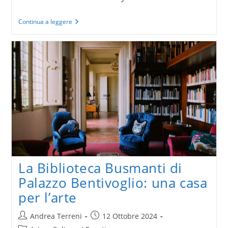
Gli
Continua a leggere
Architects
Party
di
Towant
tornano
in
scena
a
Bologna
La Biblioteca Busmanti di
Palazzo Bentivoglio: una casa
per l’arte
Autore
Articolo
Andrea Terreni
12 Ottobre 2024
dell'articolo:
pubblicato: