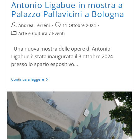
Antonio Ligabue in mostra a
Palazzo Pallavicini a Bologna
Autore
Articolo
Andrea Terreni
11 Ottobre 2024
dell'articolo:
pubblicato:
Categoria
Arte e Cultura
/
Eventi
dell'articolo:
Una nuova mostra delle opere di Antonio
Ligabue è stata inaugurata il 3 ottobre 2024
presso lo spazio espositivo…
Antonio
Continua a leggere
Ligabue
in
mostra
a
Palazzo
Pallavicini
a
Bologna