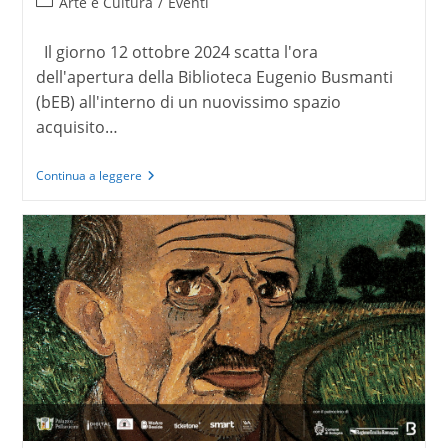
Categoria
Arte e Cultura
/
Eventi
dell'articolo:
Il giorno 12 ottobre 2024 scatta l'ora
dell'apertura della Biblioteca Eugenio Busmanti
(bEB) all'interno di un nuovissimo spazio
acquisito…
La
Continua a leggere
Biblioteca
Busmanti
di
Palazzo
Bentivoglio:
una
casa
per
l’arte