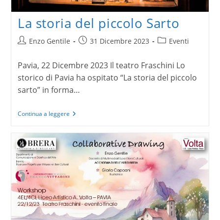
La storia del piccolo Sarto
Autore
Articolo
Categoria
Enzo Gentile
31 Dicembre 2023
Eventi
dell'articolo:
pubblicato:
dell'articolo:
Pavia, 22 Dicembre 2023 Il teatro Fraschini Lo
storico di Pavia ha ospitato “La storia del piccolo
sarto” in forma…
La
Continua a leggere
storia
del
piccolo
Sarto