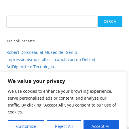
Cerca
CERCA
Articoli recenti
Robert Doisneau al Museo del Genio
Impressionismo e oltre – capolavori da Detroit
ArtDig: Arte e Tecnologia
Profili di gesso – intervista su sinestesia e delitto
We value your privacy
La fotografia viva di Valentina Murabito
We use cookies to enhance your browsing experience,
serve personalized ads or content, and analyze our
traffic. By clicking "Accept All", you consent to our use of
cookies.
Customize
Reject All
Accept All