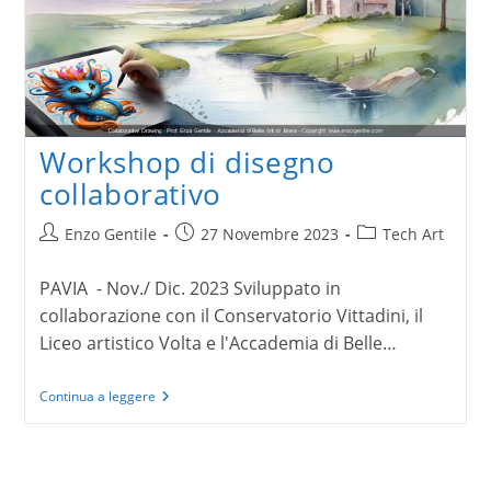
Workshop di disegno
collaborativo
Autore
Articolo
Categoria
Enzo Gentile
27 Novembre 2023
Tech Art
dell'articolo:
pubblicato:
dell'articolo:
PAVIA - Nov./ Dic. 2023 Sviluppato in
collaborazione con il Conservatorio Vittadini, il
Liceo artistico Volta e l'Accademia di Belle…
Workshop
Continua a leggere
di
disegno
collaborativo