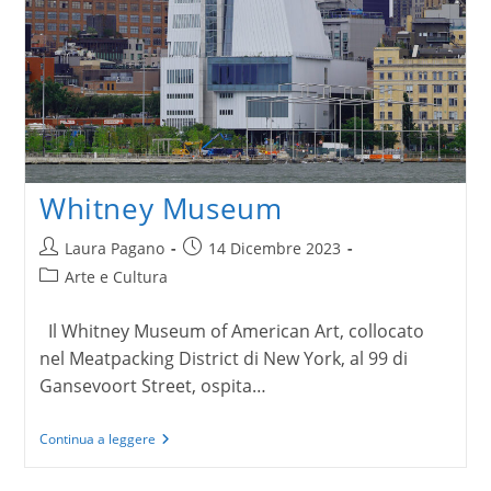
Whitney Museum
Autore
Articolo
Laura Pagano
14 Dicembre 2023
dell'articolo:
pubblicato:
Categoria
Arte e Cultura
dell'articolo:
Il Whitney Museum of American Art, collocato
nel Meatpacking District di New York, al 99 di
Gansevoort Street, ospita…
Whitney
Continua a leggere
Museum