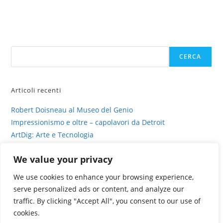
Cerca
CERCA
Articoli recenti
Robert Doisneau al Museo del Genio
Impressionismo e oltre – capolavori da Detroit
ArtDig: Arte e Tecnologia
Profili di gesso – intervista su sinestesia e delitto
We value your privacy
La fotografia viva di Valentina Murabito
We use cookies to enhance your browsing experience,
serve personalized ads or content, and analyze our
traffic. By clicking "Accept All", you consent to our use of
cookies.