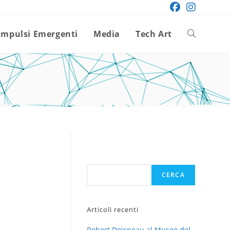
Impulsi Emergenti
Media
Tech Art
Attiva/disatt
la
ricerca
sul
Cerca
CERCA
sito
Articoli recenti
web
Robert Doisneau al Museo del