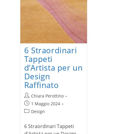
6 Straordinari
Tappeti
d’Artista per un
Design
Raffinato
Autore
Chiara Perottino
dell'articolo:
Articolo
1 Maggio 2024
pubblicato:
Categoria
Design
dell'articolo:
6 Straordinari Tappeti
d'Artista per un Design