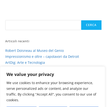
Napoli:
il
re
del
Fantasy
a
Cerca
Palazzo
CERCA
Reale
Articoli recenti
Robert Doisneau al Museo del Genio
Impressionismo e oltre – capolavori da Detroit
ArtDig: Arte e Tecnologia
Profili di gesso – intervista su sinestesia e delitto
We value your privacy
La fotografia viva di Valentina Murabito
We use cookies to enhance your browsing experience,
serve personalized ads or content, and analyze our
traffic. By clicking "Accept All", you consent to our use of
cookies.