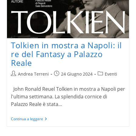
Tolkien in mostra a Napoli: il
re del Fantasy a Palazzo
Reale
Autore
Articolo
Categoria
Andrea Terreni
24 Giugno 2024
Eventi
dell'articolo:
pubblicato:
dell'articolo:
John Ronald Reuel Tolkien in mostra a Napoli per
l'ultima settimana. La splendida cornice di
Palazzo Reale è stata…
Tolkien
Continua a leggere
in
mostra
a