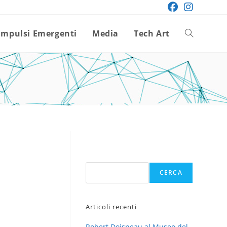
Impulsi Emergenti
Media
Tech Art
Attiva/disatt
la
ricerca
sul
Cerca
CERCA
sito
Articoli recenti
web
Robert Doisneau al Museo del