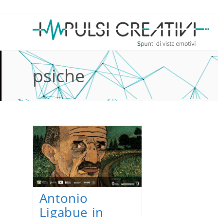
Salta
al
contenuto
psiche
Antonio
Ligabue in