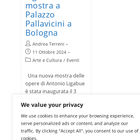
mostra a
Palazzo
Pallavicini a
Bologna
Autore
Andrea Terreni
dell'articolo:
Articolo
11 Ottobre 2024
pubblicato:
Categoria
Arte e Cultura
/
Eventi
dell'articolo:
Una nuova mostra delle
opere di Antonio Ligabue
è stata inaugurata il 3
ottobre 2024 presso lo
We value your privacy
spazio espositivo…
We use cookies to enhance your browsing experience,
Antonio
Continua a leggere
serve personalized ads or content, and analyze our
Ligabue
traffic. By clicking "Accept All", you consent to our use of
in
mostra
cookies.