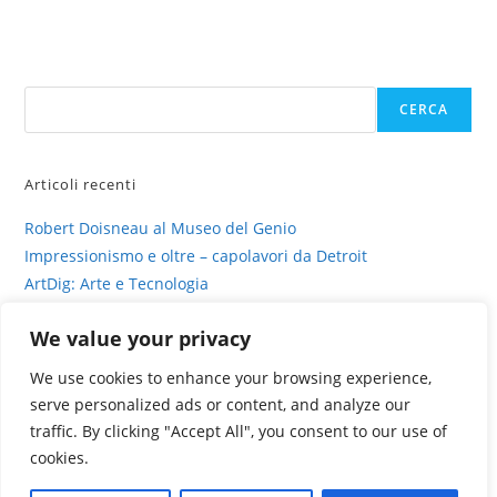
tra
sacro
e
profano
Cerca
CERCA
Articoli recenti
Robert Doisneau al Museo del Genio
Impressionismo e oltre – capolavori da Detroit
ArtDig: Arte e Tecnologia
Profili di gesso – intervista su sinestesia e delitto
We value your privacy
La fotografia viva di Valentina Murabito
We use cookies to enhance your browsing experience,
serve personalized ads or content, and analyze our
traffic. By clicking "Accept All", you consent to our use of
cookies.