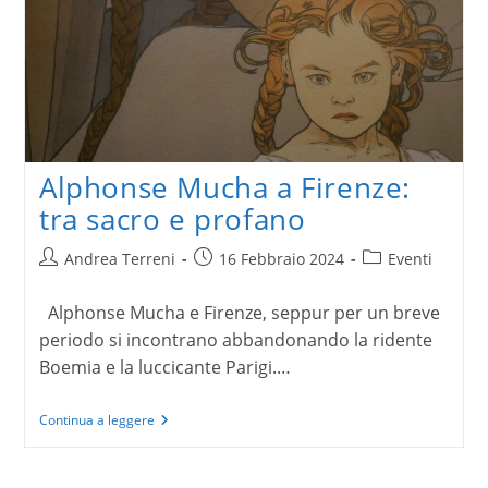
Alphonse Mucha a Firenze:
tra sacro e profano
Autore
Articolo
Categoria
Andrea Terreni
16 Febbraio 2024
Eventi
dell'articolo:
pubblicato:
dell'articolo:
Alphonse Mucha e Firenze, seppur per un breve
periodo si incontrano abbandonando la ridente
Boemia e la luccicante Parigi.…
Alphonse
Continua a leggere
Mucha
a
Firenze: