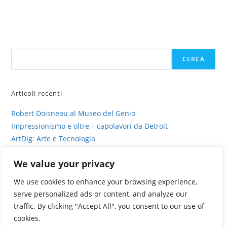
di
Sofia
Cacciapaglia
Cerca
CERCA
Articoli recenti
Robert Doisneau al Museo del Genio
Impressionismo e oltre – capolavori da Detroit
ArtDig: Arte e Tecnologia
Profili di gesso – intervista su sinestesia e delitto
We value your privacy
La fotografia viva di Valentina Murabito
We use cookies to enhance your browsing experience,
serve personalized ads or content, and analyze our
traffic. By clicking "Accept All", you consent to our use of
cookies.