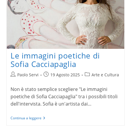
Le immagini poetiche di
Sofia Cacciapaglia
Autore
Articolo
Categoria
Paolo Servi
19 Agosto 2025
Arte e Cultura
dell'articolo:
pubblicato:
dell'articolo:
Non è stato semplice scegliere "Le immagini
poetiche di Sofia Cacciapaglia" tra i possibili titoli
dell'intervista. Sofia è un'artista dai…
Le
Continua a leggere
immagini
poetiche