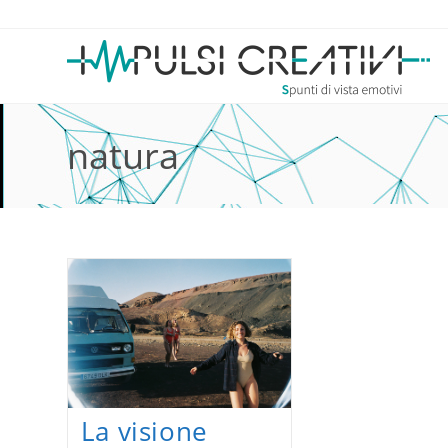
Salta
al
contenuto
natura
La visione