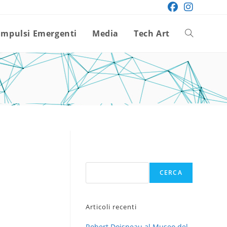
Impulsi Emergenti
Media
Tech Art
Attiva/disatt
la
ricerca
sul
Cerca
CERCA
sito
Articoli recenti
web
Robert Doisneau al Museo del