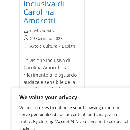
inclusiva di
Carolina
Amoretti
Autore
Paolo Servi
dell'articolo:
Articolo
29 Gennaio 2025
pubblicato:
Categoria
Arte e Cultura
/
Design
dell'articolo:
La visione inclusiva di
Carolina Amoretti fa
riferimento allo sguardo
audace e sensibile della
nota fotografa, designer e
direttrice creativa.…
We value your privacy
We use cookies to enhance your browsing experience,
La
Continua a leggere
serve personalized ads or content, and analyze our
visione
inclusiva
traffic. By clicking "Accept All", you consent to our use of
di
cookies.
Carolina