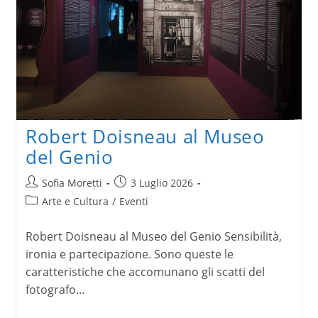
Robert Doisneau al Museo
del Genio
Autore
Articolo
Sofia Moretti
3 Luglio 2026
dell'articolo:
pubblicato:
Categoria
Arte e Cultura
/
Eventi
dell'articolo:
Robert Doisneau al Museo del Genio Sensibilità,
ironia e partecipazione. Sono queste le
caratteristiche che accomunano gli scatti del
fotografo…