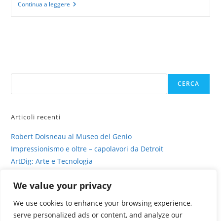
Robert
Continua a leggere
Doisneau
al
Museo
del
Genio
Cerca
CERCA
Articoli recenti
Robert Doisneau al Museo del Genio
Impressionismo e oltre – capolavori da Detroit
ArtDig: Arte e Tecnologia
Profili di gesso – intervista su sinestesia e delitto
We value your privacy
La fotografia viva di Valentina Murabito
We use cookies to enhance your browsing experience,
serve personalized ads or content, and analyze our