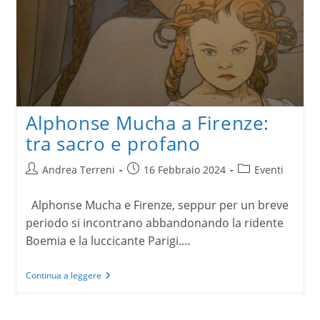
Alphonse Mucha a Firenze:
tra sacro e profano
Autore
Articolo
Categoria
Andrea Terreni
16 Febbraio 2024
Eventi
dell'articolo:
pubblicato:
dell'articolo:
Alphonse Mucha e Firenze, seppur per un breve
periodo si incontrano abbandonando la ridente
Boemia e la luccicante Parigi.…
Alphonse
Continua a leggere
Mucha
a
Firenze: