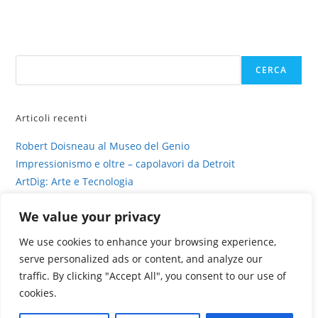
tra
sacro
e
profano
Cerca
CERCA
Articoli recenti
Robert Doisneau al Museo del Genio
Impressionismo e oltre – capolavori da Detroit
ArtDig: Arte e Tecnologia
Profili di gesso – intervista su sinestesia e delitto
We value your privacy
La fotografia viva di Valentina Murabito
We use cookies to enhance your browsing experience,
serve personalized ads or content, and analyze our
traffic. By clicking "Accept All", you consent to our use of
cookies.