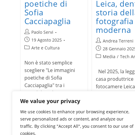
Leica, den
poetiche di
storia del
Sofia
fotografia
Cacciapaglia
moderna
Autore
Paolo Servi
dell'articolo:
Articolo
19 Agosto 2025
Autore
Andrea Terreni
pubblicato:
dell'articolo:
Categoria
Arte e Cultura
Articolo
28 Gennaio 202
dell'articolo:
pubblicato:
Categoria
Media
/
Tech Ar
Non è stato semplice
dell'articolo:
scegliere "Le immagini
Nel 2025, la leg
poetiche di Sofia
casa produttrice 
Cacciapaglia" tra i
fotocamere Leica
possibili titoli
cento anni di in
dell'intervista. Sofia è
We value your privacy
e creatività nel 
un'artista dai…
della…
We use cookies to enhance your browsing experience,
serve personalized ads or content, and analyze our
Le
Continua a leggere
Cen
Continua a leggere
traffic. By clicking "Accept All", you consent to our use of
immagini
ann
poetiche
di
cookies.