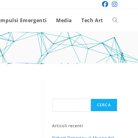
Impulsi Emergenti
Media
Tech Art
Attiva/disatt
la
ricerca
sul
Cerca
CERCA
sito
Articoli recenti
web
Robert Doisneau al Museo del