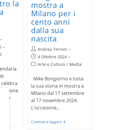
tro la
mostra a
la
Milano per i
cento anni
dalla sua
nascita
5
Autore
Andrea Terreni
t
dell'articolo:
Articolo
4 Ottobre 2024
pubblicato:
Categoria
Arte e Cultura
/
Media
gendaria
dell'articolo:
di
Mike Bongiorno e tutta
 celebra
la sua storia in mostra a
novazione
Milano dal 17 settembre
campo
al 17 novembre 2024.
L'occasione…
to
Mike
Continua a leggere
i
Bongiorno