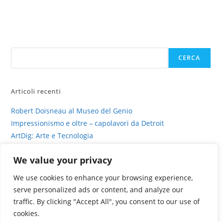
di
Sofia
Cacciapaglia
Cerca
CERCA
Articoli recenti
Robert Doisneau al Museo del Genio
Impressionismo e oltre – capolavori da Detroit
ArtDig: Arte e Tecnologia
Profili di gesso – intervista su sinestesia e delitto
We value your privacy
La fotografia viva di Valentina Murabito
We use cookies to enhance your browsing experience,
serve personalized ads or content, and analyze our
traffic. By clicking "Accept All", you consent to our use of
cookies.