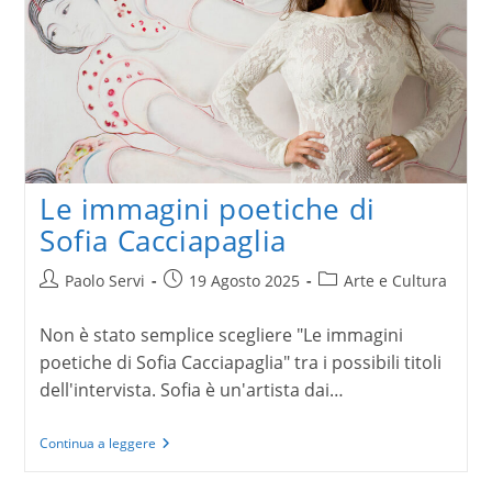
Le immagini poetiche di
Sofia Cacciapaglia
Autore
Articolo
Categoria
Paolo Servi
19 Agosto 2025
Arte e Cultura
dell'articolo:
pubblicato:
dell'articolo:
Non è stato semplice scegliere "Le immagini
poetiche di Sofia Cacciapaglia" tra i possibili titoli
dell'intervista. Sofia è un'artista dai…
Le
Continua a leggere
immagini
poetiche