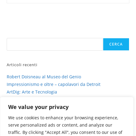
FILA
Museum.
Viaggio
nella
storia
dell’iconico
brand
Cerca
CERCA
Articoli recenti
Robert Doisneau al Museo del Genio
Impressionismo e oltre – capolavori da Detroit
ArtDig: Arte e Tecnologia
Profili di gesso – intervista su sinestesia e delitto
We value your privacy
La fotografia viva di Valentina Murabito
We use cookies to enhance your browsing experience,
serve personalized ads or content, and analyze our
traffic. By clicking "Accept All", you consent to our use of