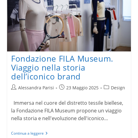
Fondazione FILA Museum.
Viaggio nella storia
dell’iconico brand
Autore
Articolo
Categoria
Alessandra Parisi
23 Maggio 2025
Design
dell'articolo:
pubblicato:
dell'articolo:
Immersa nel cuore del distretto tessile biellese,
la Fondazione FILA Museum propone un viaggio
nella storia e nell'evoluzione dell'iconico…
Fondazione
Continua a leggere