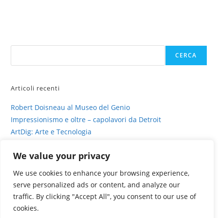
Cerca
CERCA
Articoli recenti
Robert Doisneau al Museo del Genio
Impressionismo e oltre – capolavori da Detroit
ArtDig: Arte e Tecnologia
Profili di gesso – intervista su sinestesia e delitto
We value your privacy
La fotografia viva di Valentina Murabito
We use cookies to enhance your browsing experience,
serve personalized ads or content, and analyze our
traffic. By clicking "Accept All", you consent to our use of
cookies.