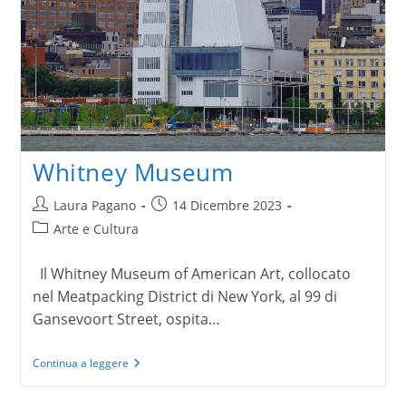
Whitney Museum
Autore
Articolo
Laura Pagano
14 Dicembre 2023
dell'articolo:
pubblicato:
Categoria
Arte e Cultura
dell'articolo:
Il Whitney Museum of American Art, collocato
nel Meatpacking District di New York, al 99 di
Gansevoort Street, ospita…
Whitney
Continua a leggere
Museum