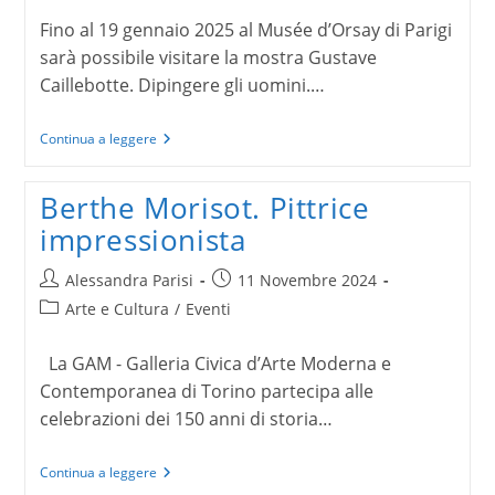
Fino al 19 gennaio 2025 al Musée d’Orsay di Parigi
sarà possibile visitare la mostra Gustave
Caillebotte. Dipingere gli uomini.…
Gustave
Continua a leggere
Caillebotte
dipingere
gli
Berthe Morisot. Pittrice
uomini
impressionista
Autore
Articolo
Alessandra Parisi
11 Novembre 2024
dell'articolo:
pubblicato:
Categoria
Arte e Cultura
/
Eventi
dell'articolo:
La GAM - Galleria Civica d’Arte Moderna e
Contemporanea di Torino partecipa alle
celebrazioni dei 150 anni di storia…
Berthe
Continua a leggere
Morisot.