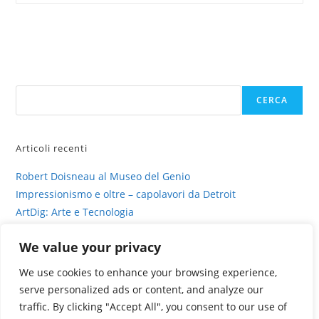
Pittrice
impressionista
Cerca
CERCA
Articoli recenti
Robert Doisneau al Museo del Genio
Impressionismo e oltre – capolavori da Detroit
ArtDig: Arte e Tecnologia
Profili di gesso – intervista su sinestesia e delitto
We value your privacy
La fotografia viva di Valentina Murabito
We use cookies to enhance your browsing experience,
serve personalized ads or content, and analyze our
traffic. By clicking "Accept All", you consent to our use of