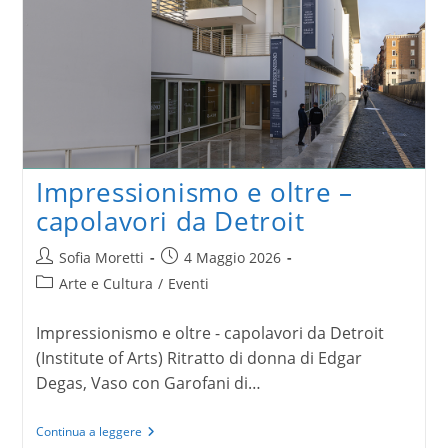
Impressionismo e oltre –
capolavori da Detroit
Autore
Articolo
Sofia Moretti
4 Maggio 2026
dell'articolo:
pubblicato:
Categoria
Arte e Cultura
/
Eventi
dell'articolo:
Impressionismo e oltre - capolavori da Detroit
(Institute of Arts) Ritratto di donna di Edgar
Degas, Vaso con Garofani di…
Impressionismo
Continua a leggere
e