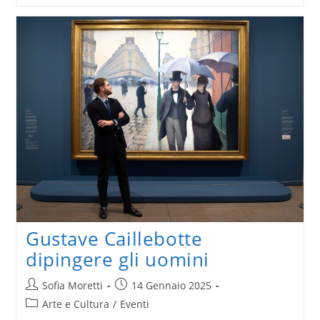
oltre
–
capolavori
da
Detroit
Gustave Caillebotte
dipingere gli uomini
Autore
Articolo
Sofia Moretti
14 Gennaio 2025
dell'articolo:
pubblicato:
Categoria
Arte e Cultura
/
Eventi
dell'articolo: