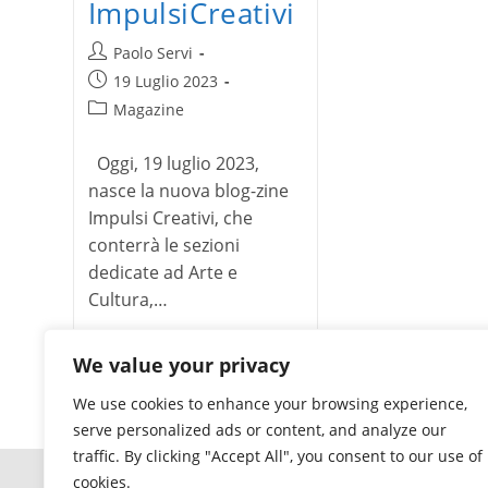
ImpulsiCreativi
Autore
Paolo Servi
dell'articolo:
Articolo
19 Luglio 2023
pubblicato:
Categoria
Magazine
dell'articolo:
Oggi, 19 luglio 2023,
nasce la nuova blog-zine
Impulsi Creativi, che
conterrà le sezioni
dedicate ad Arte e
Cultura,…
Nasce
Continua a leggere
We value your privacy
ImpulsiCreativi
We use cookies to enhance your browsing experience,
serve personalized ads or content, and analyze our
traffic. By clicking "Accept All", you consent to our use of
cookies.