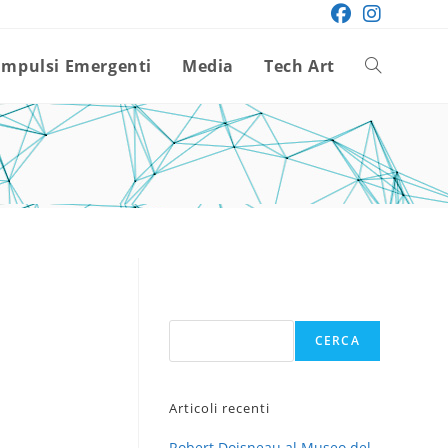
Impulsi Emergenti
Media
Tech Art
Attiva/disatt
la
ricerca
sul
Cerca
CERCA
sito
Articoli recenti
web
Robert Doisneau al Museo del