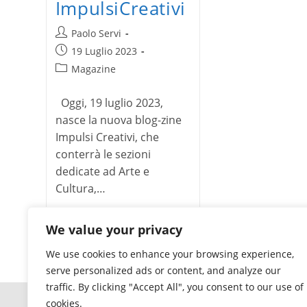
ImpulsiCreativi
Autore
Paolo Servi
dell'articolo:
Articolo
19 Luglio 2023
pubblicato:
Categoria
Magazine
dell'articolo:
Oggi, 19 luglio 2023,
nasce la nuova blog-zine
Impulsi Creativi, che
conterrà le sezioni
dedicate ad Arte e
Cultura,…
Nasce
Continua a leggere
We value your privacy
ImpulsiCreativi
We use cookies to enhance your browsing experience,
serve personalized ads or content, and analyze our
traffic. By clicking "Accept All", you consent to our use of
cookies.