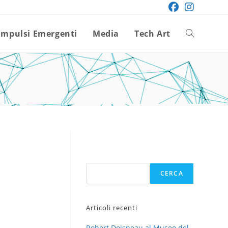
Impulsi Emergenti
Media
Tech Art
Attiva/disatt
la
ricerca
sul
Cerca
CERCA
sito
Articoli recenti
web
Robert Doisneau al Museo del