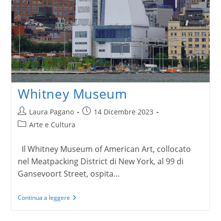
Whitney Museum
Autore
Articolo
Laura Pagano
14 Dicembre 2023
dell'articolo:
pubblicato:
Categoria
Arte e Cultura
dell'articolo:
Il Whitney Museum of American Art, collocato
nel Meatpacking District di New York, al 99 di
Gansevoort Street, ospita…
Whitney
Continua a leggere
Museum