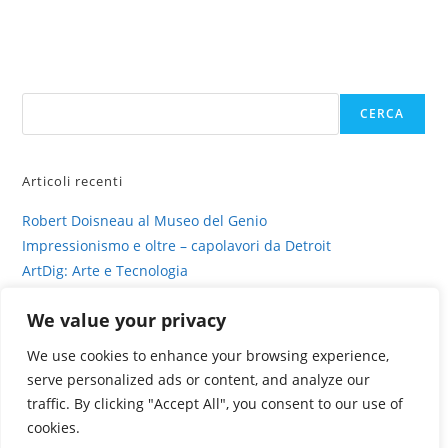
Cerca
CERCA
Articoli recenti
Robert Doisneau al Museo del Genio
Impressionismo e oltre – capolavori da Detroit
ArtDig: Arte e Tecnologia
Profili di gesso – intervista su sinestesia e delitto
We value your privacy
La fotografia viva di Valentina Murabito
We use cookies to enhance your browsing experience,
serve personalized ads or content, and analyze our
traffic. By clicking "Accept All", you consent to our use of
cookies.