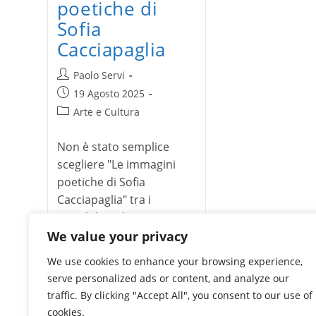
poetiche di
Sofia
Cacciapaglia
Autore
Paolo Servi
dell'articolo:
Articolo
19 Agosto 2025
pubblicato:
Categoria
Arte e Cultura
dell'articolo:
Non è stato semplice
scegliere "Le immagini
poetiche di Sofia
Cacciapaglia" tra i
possibili titoli
dell'intervista. Sofia è
We value your privacy
un'artista dai…
We use cookies to enhance your browsing experience,
serve personalized ads or content, and analyze our
Le
Continua a leggere
traffic. By clicking "Accept All", you consent to our use of
immagini
poetiche
cookies.