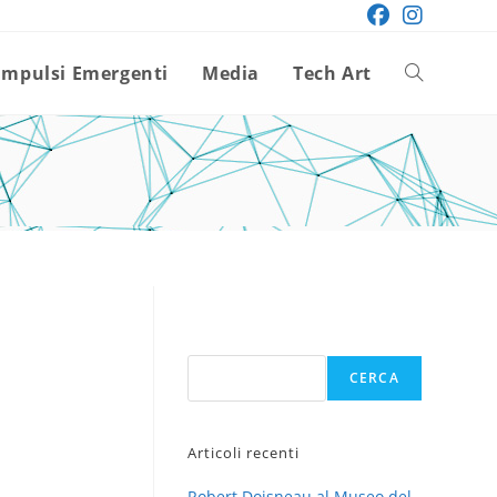
Impulsi Emergenti
Media
Tech Art
Attiva/disatt
la
ricerca
sul
Cerca
CERCA
sito
Articoli recenti
web
Robert Doisneau al Museo del