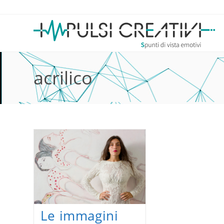
Salta
al
contenuto
acrilico
Le immagini